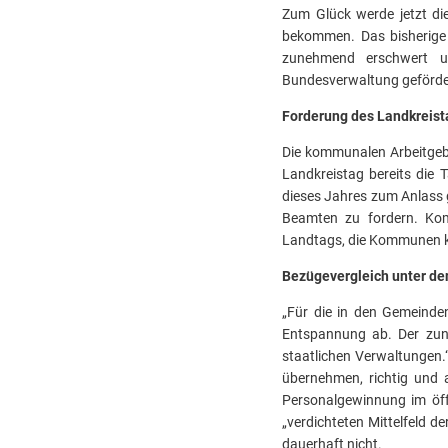
Zum Glück werde jetzt d
bekommen. Das bisherige
zunehmend erschwert 
Bundesverwaltung geförde
Forderung des Landkreis
Die kommunalen Arbeitgebe
Landkreistag bereits die 
dieses Jahres zum Anlass
Beamten zu fordern. Kom
Landtags, die Kommunen kö
Bezügevergleich unter den
„Für die in den Gemeinden
Entspannung ab. Der zun
staatlichen Verwaltungen.“
übernehmen, richtig und 
Personalgewinnung im öffe
„verdichteten Mittelfeld d
dauerhaft nicht.