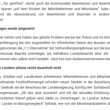
ie „Tür geöffnet“, damit auch die kommunalen Beamtinnen und Beamt
 Sparen „auf dem Rücken der Mitarbeiterinnen und Mitarbeiter“ hab
und die Abwanderung von Beamtinnen und Beamten in andere 
rt.
tages wurde umgesetzt
r hatten und haben das gleiche Problem wie bei der Polizei und im Schu
Tarifeinigung bei den Angestellten im öffentlichen Dienst des Bundes
 genommen die „1:1-Übernahme“ der Verhandlungsergebnisse auf die 
munale Beamte unterliegen als mittelbare Landesbeamte aber der
nnen also selbst nicht handeln. Jetzt hat man dankenswerterweise reag
 Ländern alleine reicht dauerhaft nicht
, Städten und Landkreisen arbeitenden Mitarbeiterinnen und Mitarbeite
ehmende Fachkräftemangel erfordert neues Denken in der Bezahlu
 Deshalb sei der Beschluss der Landesregierung, künftig den Tarifabschl
angemessen. „Ob das aber ausreicht und mit der aktuellen Erhöhung
ntlichen Dienst gelöst sind, bleibt zu hinterfragen“, so Landrat Schar
er Länder im Bezügevergleich“ befinde, wie von der Ministerpräsidentin au