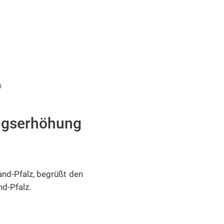
g
ungserhöhung
and-Pfalz, begrüßt den
d-Pfalz.