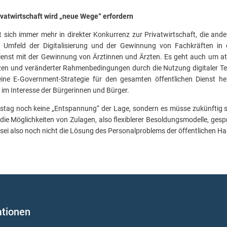
ivatwirtschaft wird „neue Wege“ erfordern
ht sich immer mehr in direkter Konkurrenz zur Privatwirtschaft, die an
m Umfeld der Digitalisierung und der Gewinnung von Fachkräften in
ienst mit der Gewinnung von Ärztinnen und Ärzten. Es geht auch um att
en und veränderter Rahmenbedingungen durch die Nutzung digitaler Tec
ine E‑Government-Strategie für den gesamten öffentlichen Dienst hel
 im Interesse der Bürgerinnen und Bürger.
istag noch keine „Entspannung“ der Lage, sondern es müsse zukünftig s
die Möglichkeiten von Zulagen, also flexiblerer Besoldungsmodelle, ges
t sei also noch nicht die Lösung des Personalproblems der öffentlichen H
ationen