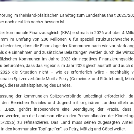
Anhörung im rheinland-pfälzischen Landtag zum Landeshaushalt 2025/20
er noch deutlich nachzubessern ist.
s der kommunale Finanzausgleich (KFA) erstmals in 2026 auf über 4 Milli
mm im Umfang von 200 Millionen € für speziell strukturschwache K
s zu bedenken, dass die Finanzlage der Kommunen nach wie vor stark an
r als die Einnahmen und zusätzliche Belastungen werden durch die Wirt
fälzischen Kommunen im Jahre 2023 ein negatives Finanzierungsaldo
zu befürchten, dass das Ergebnis im Jahr 2024 gleich ausfällt und auch 
026 die Situation nicht – wie es erforderlich wäre - nachhaltig verb
nalen Spitzenverbände Moritz Petry (Gemeinde- und Städtebund), Mich
ag), die Haushaltsplanung des Landes.
fassung der kommunalen Spitzenverbände unbedingt erforderlich, d
 den Bereichen Soziales und Jugend mit originären Landesmitteln 
ligt. „Dazu gehört insbesondere eine Beendigung der Praxis, das
n werden, um die Landesanteile an den Personalkosten der Kindertag
5/2026) zu refinanzieren. Das Land muss seinen zugesagten Anteil
u in den kommunalen Topf greifen“, so Petry, Mätzig und Göbel weiter.