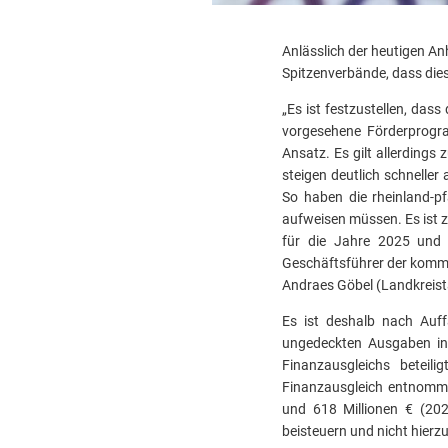
Anlässlich der heutigen 
Spitzenverbände, dass dies
„Es ist festzustellen, das
vorgesehene Förderprogra
Ansatz. Es gilt allerding
steigen deutlich schnelle
So haben die rheinland-p
aufweisen müssen. Es ist 
für die Jahre 2025 und 2
Geschäftsführer der kommu
Andraes Göbel (Landkreist
Es ist deshalb nach Auf
ungedeckten Ausgaben in
Finanzausgleichs betei
Finanzausgleich entnomme
und 618 Millionen € (202
beisteuern und nicht hierz