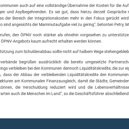
Kommunen auch auf eine vollständige Übernahme der Kosten für die Au
gen und Asylbegehrenden. Es sei gut, dass hierzu derzeit Gespräche 
ass der Bereich der Integrationskosten mehr in den Fokus gerückt wird
ro sind angesichts der Mammutaufgabe viel zu gering“, betonten Petry, M
erufen, den ÖPNV noch stärker als ohnehin vorgesehen zu unterstütze
es ÖPNV-Angebots kaum aufrecht erhalten werden können.
stützung zum Schuldenabbau sollte nicht auf halbem Wege stehengeblie
verbände begrüßen ausdrücklich die bereits umgesetzte Partnersch
ngs verbleiben bei den Kommunen dennoch Liquiditätskredite, die zur ei
n, dass der Abbau der verbleibenden Liquiditätskredite den Kommunen 
ekturen am Kommunalen Finanzausgleich, damit die Städte, Gemeind
können, die Verschuldung reduziert wird und die Lebensverhältniss
arten auch die Menschen im Land“, so die Geschäftsführer abschließend