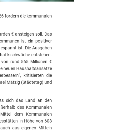
26 fordern die kommunalen
arden € ansteigen soll. Das
ommunen ist ein positiver
gespannt ist. Die Ausgaben
schaftsschwäche entstehen.
 von rund 565 Millionen €
die neuen Haushaltsansätze
essern“, kritisierten die
ael Mätzig (Städtetag) und
ass sich das Land an den
außerhalb des Kommunalen
s Mittel dem Kommunalen
esstätten in Höhe von 608
 auch aus eigenen Mitteln