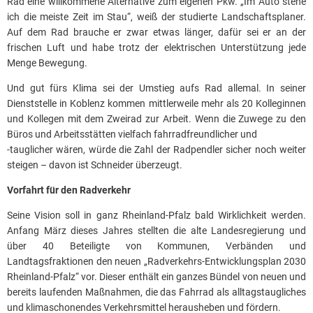
Rad eine willkommene Alternative zum eigenen Pkw. „Im Auto stehe
ich die meiste Zeit im Stau“, weiß der studierte Landschaftsplaner.
Auf dem Rad brauche er zwar etwas länger, dafür sei er an der
frischen Luft und habe trotz der elektrischen Unterstützung jede
Menge Bewegung.
Und gut fürs Klima sei der Umstieg aufs Rad allemal. In seiner
Dienststelle in Koblenz kommen mittlerweile mehr als 20 Kolleginnen
und Kollegen mit dem Zweirad zur Arbeit. Wenn die Zuwege zu den
Büros und Arbeitsstätten vielfach fahrradfreundlicher und
-tauglicher wären, würde die Zahl der Radpendler sicher noch weiter
steigen – davon ist Schneider überzeugt.
Vorfahrt für den Radverkehr
Seine Vision soll in ganz Rheinland-Pfalz bald Wirklichkeit werden.
Anfang März dieses Jahres stellten die alte Landesregierung und
über 40 Beteiligte von Kommunen, Verbänden und
Landtagsfraktionen den neuen „Radverkehrs-Entwicklungsplan 2030
Rheinland-Pfalz“ vor. Dieser enthält ein ganzes Bündel von neuen und
bereits laufenden Maßnahmen, die das Fahrrad als alltagstaugliches
und klimaschonendes Verkehrsmittel herausheben und fördern.