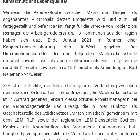
Klimaschutz und Lebensqualität
Während die Pendler-Route zwischen Mainz und Bingen, als
sogenanntes Pilotprojekt derzeit umgesetzt wird und zum Teil
fertiggestellt und befahrbar ist, fängt für die Strecke von Koblenz bis
Remagen die Arbeit gerade erst an. 13 Kommunen aus der Region
haben sich dazu Ende Januar 2021 im Rahmen einer
Kooperationsvereinbarung das Ja-Wort gegeben. Der
Untersuchungskorridor der nun folgenden Machbarkeitsstudie
umfasst sowohl links- als auch rechtsrheinisch eine Länge von je
rund 55 Kilometer sowie weitere 15 Kilometer als Anbindung an Bad
Neuenahr-Ahrweiler.
Ziel ist eine direkte, möglichst störungsarme Verbindung zwischen
den einzelnen Ortschaften – ohne Umwege. „Die Machbarkeitsstudie
ist in Auftrag gegeben“, erklärt Alessa Strubel, Projektmanagerin bei
der Verbandsgemeinde Bad Breisig, die in ihrer Funktion als
Geschäftsstelle des Städtenetzes „Mitten am Rhein“ gemeinsam mit
dem LBM RLP sowie der regionalen LBM-Dienststelle Cochem-
Koblenz die Koordination des Vorhabens übernommen hat.
Langfristig versprechen sich die Verantwortlichen unter anderem