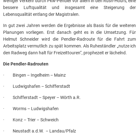
weniger Verkehr durch Pkw-Pendler vor allem in den Rush-Hours, eine
bessere Luftqualität und insgesamt eine Steigerung der
Lebensqualität entlang der Magistralen.
In gut zwei Jahren werden die Ergebnisse als Basis für die weiteren
Planungen vorliegen. Erst danach geht es in die Umsetzung. Für
Helmut Schneider wird die Pendler-Radroute für die Fahrt zum
Arbeitsplatz vermutlich zu spät kommen. Als Ruheständler „nutze ich
den Radweg dann halt für Freizeittouren“, prophezeit er lächelnd.
Die Pendler-Radrouten
· Bingen – Ingelheim – Mainz
· Ludwigshafen – Schifferstadt
· Schifferstadt – Speyer – Wörth a.R.
· Worms – Ludwigshafen
· Konz – Trier – Schweich
· Neustadt a.d.W. – Landau/Pfalz