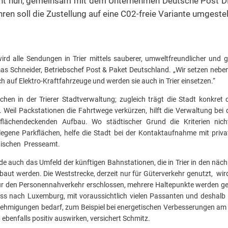
ucht nun, gemeinsam mit dem Unternehmen Deutsche Post 
hren soll die Zustellung auf eine C02-freie Variante umgestell
rd alle Sendungen in Trier mittels sauberer, umweltfreundlicher und
mas Schneider, Betriebschef Post & Paket Deutschland. „Wir setzen nebe
ich auf Elektro-Kraftfahrzeuge und werden sie auch in Trier einsetzen.“
chen in der Trierer Stadtverwaltung; zugleich trägt die Stadt konkret 
. Weil Packstationen die Fahrtwege verkürzen, hilft die Verwaltung bei
lächendeckenden Aufbau. Wo städtischer Grund die Kriterien nicht 
egene Parkflächen, helfe die Stadt bei der Kontaktaufnahme mit priva
tischen Presseamt.
e auch das Umfeld der künftigen Bahnstationen, die in Trier in den näch
aut werden. Die Weststrecke, derzeit nur für Güterverkehr genutzt, wird
für den Personennahverkehr erschlossen, mehrere Haltepunkte werden geb
ss nach Luxemburg, mit voraussichtlich vielen Passanten und deshalb l
nehmigungen bedarf, zum Beispiel bei energetischen Verbesserungen am
ebenfalls positiv auswirken, versichert Schmitz.