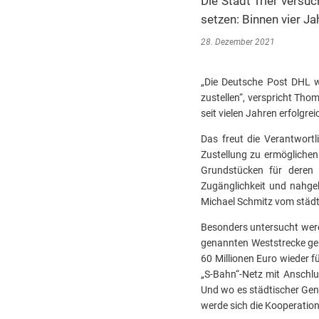
Die Stadt Trier vers
setzen: Binnen vier Ja
28. Dezember 2021
„Die Deutsche Post DHL wi
zustellen“, verspricht Tho
seit vielen Jahren erfolgre
Das freut die Verantwortli
Zustellung zu ermöglichen
Grundstücken für deren f
Zugänglichkeit und nahgel
Michael Schmitz vom städ
Besonders untersucht werd
genannten Weststrecke geb
60 Millionen Euro wieder 
„S-Bahn“-Netz mit Anschlu
Und wo es städtischer Ge
werde sich die Kooperation 