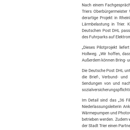
Nach einem Fachgespräch 
Triers Oberbürgermeister
derartige Projekt in Rhei
Lärmbelastung in Trier. 
Deutschen Post DHL passt 
des Fuhrparks auf Elektrom
„Dieses Pilotprojekt lief
Hollweg. „Wir hoffen, das
Außerdem können Bring- un
Die Deutsche Post DHL unte
die Brief-, Verbund- und
Sendungen von und nach F
sozialversicherungspflichti
Im Detail sind das „36 Fi
Niederlassungsleiterin An
Wärmepumpen und Photovolt
betrieben werden. Zudem wo
der Stadt Trier einen Partn