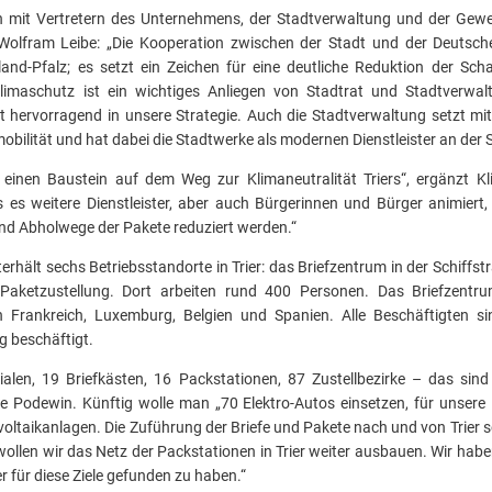
mit Vertretern des Unternehmens, der Stadtverwaltung und der Gewer
 Wolfram Leibe: „Die Kooperation zwischen der Stadt und der Deutsch
nland-Pfalz; es setzt ein Zeichen für eine deutliche Reduktion der Sc
Klimaschutz ist ein wichtiges Anliegen von Stadtrat und Stadtverwal
hervorragend in unsere Strategie. Auch die Stadtverwaltung setzt mi
obilität und hat dabei die Stadtwerke als modernen Dienstleister an der S
ert einen Baustein auf dem Weg zur Klimaneutralität Triers“, ergänzt 
s es weitere Dienstleister, aber auch Bürgerinnen und Bürger animiert, 
d Abholwege der Pakete reduziert werden.“
rhält sechs Betriebsstandorte in Trier: das Briefzentrum in der Schiffst
 Paketzustellung. Dort arbeiten rund 400 Personen. Das Briefzentrum 
rankreich, Luxemburg, Belgien und Spanien. Alle Beschäftigten sin
g beschäftigt.
lialen, 19 Briefkästen, 16 Packstationen, 87 Zustellbezirke – das sind
ke Podewin. Künftig wolle man „70 Elektro-Autos einsetzen, für unsere 
aikanlagen. Die Zuführung der Briefe und Pakete nach und von Trier so
llen wir das Netz der Packstationen in Trier weiter ausbauen. Wir haben 
er für diese Ziele gefunden zu haben.“