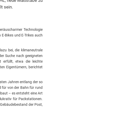
DHL, neue Maßstäbe zu
t sein.
 geräuscharmer Technologie
n E-Bikes und E-Trikes auch
dazu bei, die klimaneutrale
 der Suche nach geeigneten
erfüllt, etwa die leichte
ten Eigentümern, berichtet
sten Jahren entlang der so
 für von der Bahn für rund
aut – es entsteht eine Art
ukrativ für Packstationen.
 Gebäudebestand der Post,