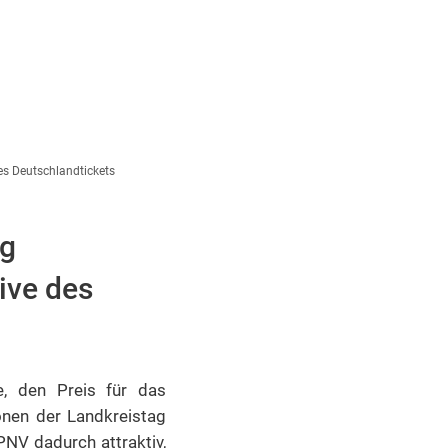
es Deutschlandtickets
ag
ive des
e, den Preis für das
tonen der Landkreistag
PNV dadurch attraktiv,