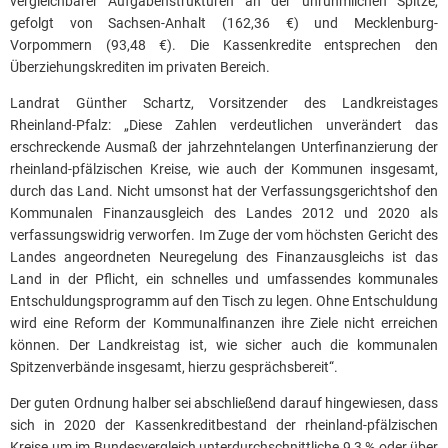
vergleichbarer Aufgabenstrukturen an der unrühmlichen Spitze,
gefolgt von Sachsen-Anhalt (162,36 €) und Mecklenburg-
Vorpommern (93,48 €). Die Kassenkredite entsprechen den
Überziehungskrediten im privaten Bereich.
Landrat Günther Schartz, Vorsitzender des Landkreistages
Rheinland-Pfalz: „Diese Zahlen verdeutlichen unverändert das
erschreckende Ausmaß der jahrzehntelangen Unterfinanzierung der
rheinland-pfälzischen Kreise, wie auch der Kommunen insgesamt,
durch das Land. Nicht umsonst hat der Verfassungsgerichtshof den
Kommunalen Finanzausgleich des Landes 2012 und 2020 als
verfassungswidrig verworfen. Im Zuge der vom höchsten Gericht des
Landes angeordneten Neuregelung des Finanzausgleichs ist das
Land in der Pflicht, ein schnelles und umfassendes kommunales
Entschuldungsprogramm auf den Tisch zu legen. Ohne Entschuldung
wird eine Reform der Kommunalfinanzen ihre Ziele nicht erreichen
können. Der Landkreistag ist, wie sicher auch die kommunalen
Spitzenverbände insgesamt, hierzu gesprächsbereit“.
Der guten Ordnung halber sei abschließend darauf hingewiesen, dass
sich in 2020 der Kassenkreditbestand der rheinland-pfälzischen
Kreise um im Bundesvergleich unterdurchschnittliche 9,3 % oder über